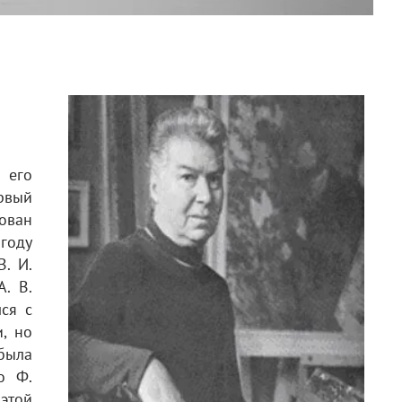
 его
рвый
рован
году
В. И.
А. В.
лся с
, но
была
о Ф.
этой