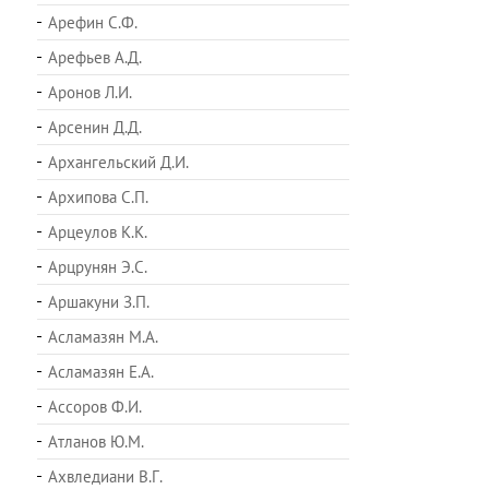
Арефин С.Ф.
Арефьев А.Д.
Аронов Л.И.
Арсенин Д.Д.
Архангельский Д.И.
Архипова С.П.
Арцеулов К.К.
Арцрунян Э.С.
Аршакуни З.П.
Асламазян М.А.
Асламазян Е.А.
Ассоров Ф.И.
Атланов Ю.М.
Ахвледиани В.Г.