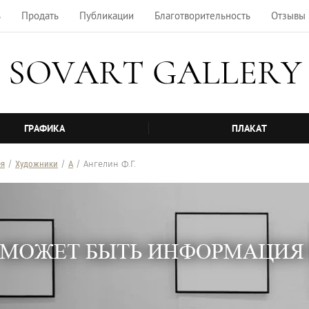
ь
Продать
Публикации
Благотворительность
Отзывы
SOVART GALLERY
ГРАФИКА
ПЛАКАТ
ея
/
Художники
/
А
/ Ангелин Ф.Г.