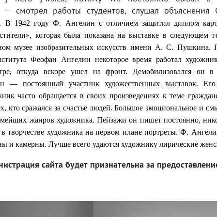
 — смотрел работы студентов, слушал объяснения С
а.
В 1942 году Ф. Ангелин с отличием защитил диплом кар
тители», которая была показана на выставке в следующем г
нном музее изобразительных искусств имени А. С. Пушкина.
нститута Феофан Ангелин некоторое время работал художни
тре, откуда вскоре ушел на фронт.
Демобилизовался он в
ин — постоянный участник художественных выставок. Его 
ник часто обращается в своих произведениях к теме граждан
ех, кто сражался за счастье людей. Большое эмоциональное и с
мейших жанров художника. Пейзажи он пишет постоянно, нико
т в творчестве художника на первом плане портреты. Ф. Ангел
ны и камерны. Лучше всего удаются художнику лирические женс
истрация сайта будет признательна за предоставлен