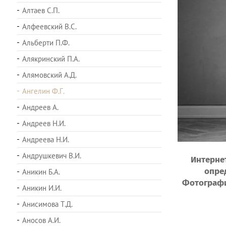
Алтаев С.П.
Алфеевский В.С.
Альберти П.Ф.
Алякринский П.А.
Алямовский А.Д.
Ангелин Ф.Г.
Андреев А.
Андреев Н.И.
Андреева Н.И.
Андрушкевич В.И.
Интернет
опре
Аникин Б.А.
Фотографии
Аникин И.И.
Анисимова Т.Д.
Аносов А.И.