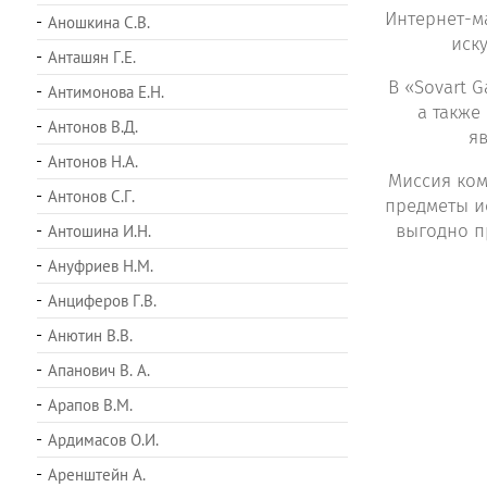
Интернет-ма
Аношкина С.В.
иск
Анташян Г.Е.
В «Sovart 
Антимонова Е.Н.
а также
Антонов В.Д.
яв
Антонов Н.А.
Миссия ком
Антонов С.Г.
предметы и
выгодно п
Антошина И.Н.
Ануфриев Н.М.
Анциферов Г.В.
Анютин В.В.
Апанович В. А.
Арапов В.М.
Ардимасов О.И.
Аренштейн А.