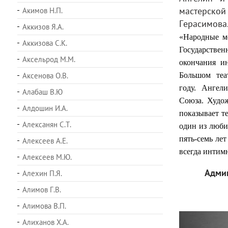
мастерской
Акимов Н.П.
Герасимов
Аккизов Я.А.
«Народные мс
Аккизова С.К.
Государстве
Аксельрод М.М.
окончания и
Аксенова О.В.
Большом теа
году. Ангел
Алабаш В.Ю
Союза. Худож
Алдошин И.А.
показывает т
Алексанян С.Т.
один из люби
пять-семь ле
Алексеев А.Е.
всегда интим
Алексеев М.Ю.
Админ
Алехин П.Я.
Алимов Г.В.
Алимова В.П.
Алиханов Х.А.