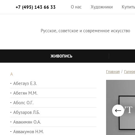
О нас
Художники
Купит
+7 (495) 143 66 33
Русское, советское и современное искусство
ЖИВОПИСЬ
Главная
/
Галер
А
Абегауз Е.З.
Абегян М.М.
Аболс О.Г.
Абузаров Л.Б.
Авакимян О.А.
Аввакумов Н.М.