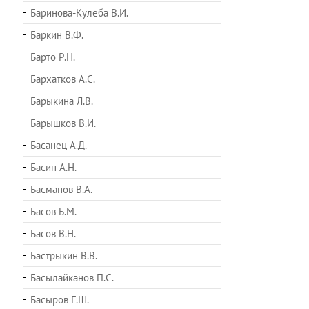
Баринова-Кулеба В.И.
Баркин В.Ф.
Барто Р.Н.
Бархатков А.С.
Барыкина Л.В.
Барышков В.И.
Басанец А.Д.
Басин А.Н.
Басманов В.А.
Басов Б.М.
Басов В.Н.
Бастрыкин В.В.
Басылайканов П.С.
Басыров Г.Ш.