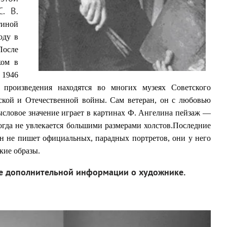
. В.
тиной
оду в
После
ком в
 1946
произведения находятся во многих музеях Советского
ской и Отечественной войны. Сам ветеран, он с любовью
мысловое значение играет в картинах Ф. Ангелина пейзаж —
гда не увлекается большими размерами холстов.Последние
ин не пишет официальных,
парадных портретов, они у него
кие образы.
ие дополнительной информации о художнике.