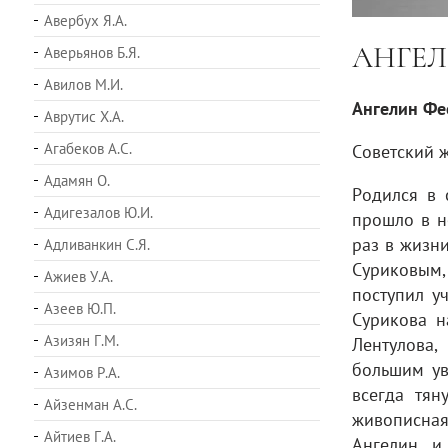
Авербух Я.А.
АНГЕЛ
Аверьянов Б.Я.
Авилов М.И.
Ангелин
Фе
Аврутис Х.А.
Агабеков А.С.
Советский 
Адамян О.
Родился в 
Адигезалов Ю.И.
прошло в н
раз в жизн
Адливанкин С.Я.
Суриковым
Ажиев У.А.
поступил у
Азеев Ю.П.
Сурикова н
Азизян Г.М.
Лентулова,
большим ув
Азимов Р.А.
всегда тян
Айзенман А.С.
живописная
Айтиев Г.А.
Ангелин и