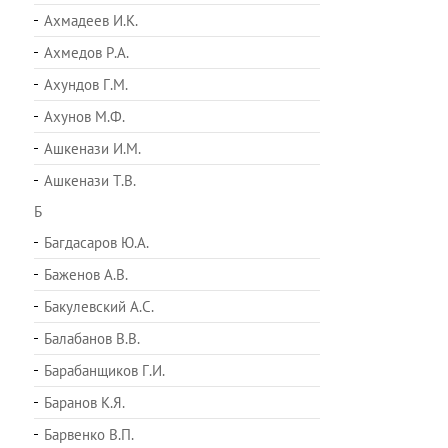
Ахмадеев И.К.
Ахмедов Р.А.
Ахундов Г.М.
Ахунов М.Ф.
Ашкенази И.М.
Ашкенази Т.В.
Б
Багдасаров Ю.А.
Баженов А.В.
Бакулевский А.С.
Балабанов В.В.
Барабанщиков Г.И.
Баранов К.Я.
Барвенко В.П.