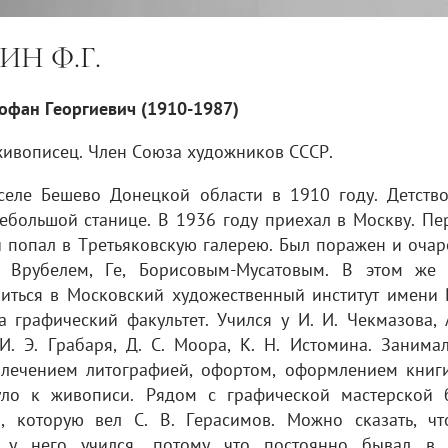
ИН Ф.Г.
офан Георгиевич
(1910-1987)
живописец. Член Союза художников СССР.
селе Бешево Донецкой области в 1910 году. Детство
ебольшой станице. В 1936 году приехал в Москву. Пе
и попал в Третьяковскую галерею. Был поражен и оча
, Врубелем, Ге, Борисовым-Мусатовым. В этом же 
читься в Московский художественный институт имени 
а графический факультет. Учился у И. И. Чекмазова, 
 И. Э. Грабаря, Д. С. Моора, К. Н. Истомина. Занима
лечением литографией, офортом, оформлением книги
уло к живописи. Рядом с графической мастерской 
, которую вел С. В. Герасимов. Можно сказать, чт
 у него учился, потому что постоянно бывал в 