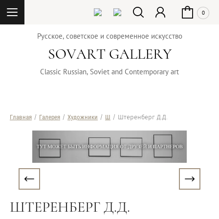
0
Русское, советское и современное искусство
SOVART GALLERY
Classic Russian, Soviet and Contemporary art
Главная
/
Галерея
/
Художники
/
Ш
/ Штеренберг Д.Д.
ШТЕРЕНБЕРГ Д.Д.