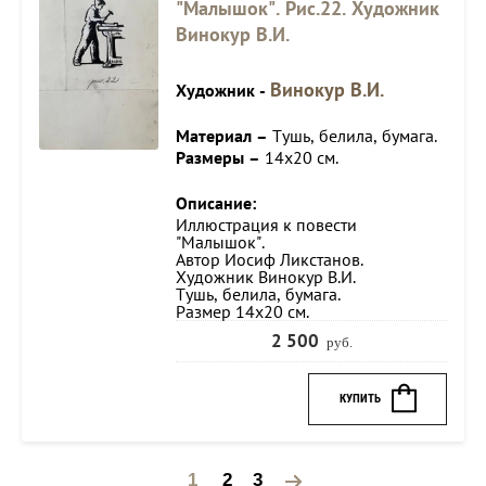
"Малышок". Рис.22. Художник
Винокур В.И.
Винокур В.И.
Художник -
Материал –
Тушь, белила, бумага.
Размеры –
14х20 см.
Описание:
Иллюстрация к повести
"Малышок".
Автор Иосиф Ликстанов.
Художник Винокур В.И.
Тушь, белила, бумага.
Размер 14х20 см.
2 500
руб.
КУПИТЬ
1
2
3