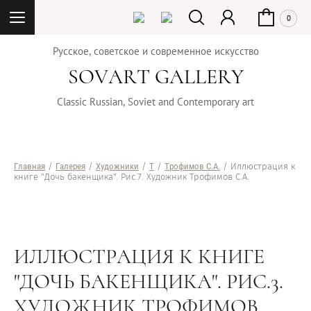
0
Русское, советское и современное искусство
SOVART GALLERY
Classic Russian, Soviet and Contemporary art
Главная
/
Галерея
/
Художники
/
Т
/
Трофимов С.А.
/ Иллюстрация к
книге "Дочь бакенщика". Рис.7. Художник Трофимов С.А.
ИЛЛЮСТРАЦИЯ К КНИГЕ
"ДОЧЬ БАКЕНЩИКА". РИС.3.
ХУДОЖНИК ТРОФИМОВ