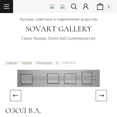
0
Русское, советское и современное искусство
SOVART GALLERY
Classic Russian, Soviet and Contemporary art
Главная
/
Галерея
/
Художники
/
О
/ Озол В.А.
ОЗОЛ В.А.